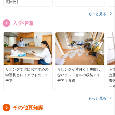
底比較】
もっと見る
入学準備
リビング学習におすすめの
リビングが片付く！失敗し
入
学習机とレイアウトのアイ
ないランドセルの収納アイ
定
デア
デア１５選
普
ー
もっと見る
その他豆知識