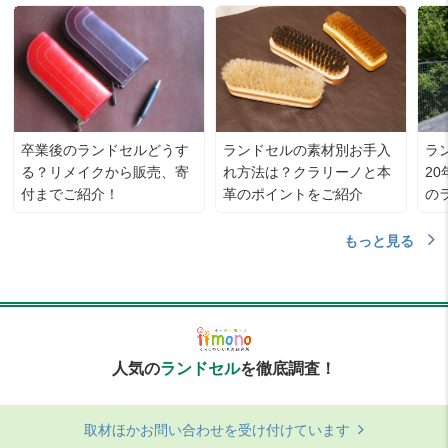
卒業後のランドセルどうす
ランドセルの素材別お手入
ラ
る？リメイクから販売、寄
れ方法は？クラリーノと本
20
付までご紹介！
革のポイントをご紹介
の
もっと見る
人気の
ランドセル
を徹底調査！
取材ほかお問い合わせを受け付けています