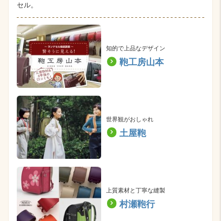
セル。
知的で上品なデザイン
鞄工房山本
世界観がおしゃれ
土屋鞄
上質素材と丁寧な縫製
村瀬鞄行