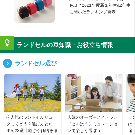
色は？2021年度新１年生&2年生
に聞いたランキング発表！
ランドセルの豆知識・お役立ち情報
ランドセル選び
今人気のランドセルリュッ
人気のオーダーメイドラン
ラ
クってどう？選び方とおす
ドセルは？シミュレーショ
は
すめ22選【軽さや価格を徹
ンで楽しく選ぼう！
違