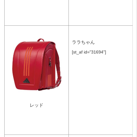
ララちゃん
[st_af id="31694"]
レッド