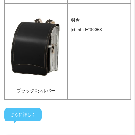
羽倉
[st_af id="30063"]
ブラック×シルバー
さらに詳しく