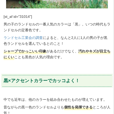
[st_af id="31014"]
男の子のランドセルの一番人気のカラーは「黒」。いつの時代もラ
ンドセルの定番色です。
ランドセル工業会の調査
によると、なんと2人に1人の男の子が黒
色ランドセルを選んでいるとのこと！
シャープでかっこいい印象
があるだけでなく、
汚れやキズが目立ち
にくい
ことも黒色が人気の理由です。
黒×アクセントカラーでカッコよく！
中でも近年は、他のカラーを組み合わせたものが増えています。
昔ながらの黒一色のランドセルよりも
個性を発揮できる
ところが人
気！