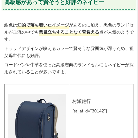
高級感があって賢そうと好評のネイビー
紺色は
知的で落ち着いたイメージ
があるのに加え、黒色のランドセ
ルが主流の中でも
悪目立ちすることなく背負える
点が人気のようで
す。
トラッドデザインが映えるカラーで賢そうな雰囲気が漂うため、祖
父母世代にも好評。
コードバンや牛革を使った高級志向のランドセルにもネイビーが採
用されていることが多いですよ。
村瀬鞄行
[st_af id="30142"]