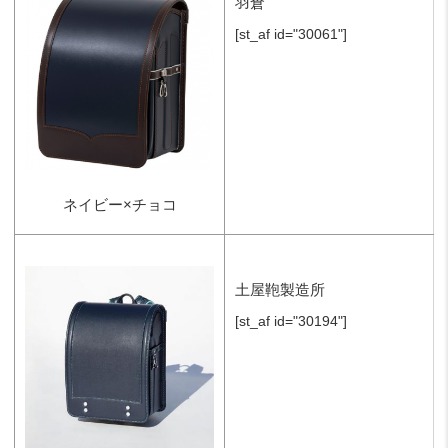
羽倉
[st_af id="30061"]
ネイビー×チョコ
土屋鞄製造所
[st_af id="30194"]