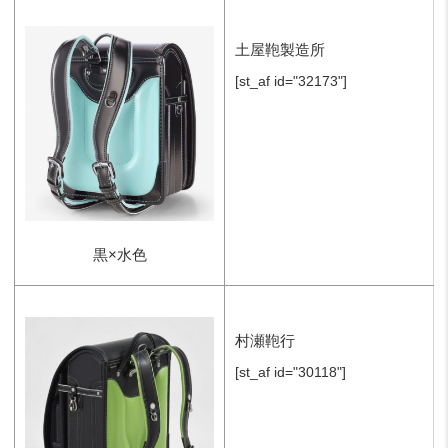
土屋鞄製造所
[st_af id="32173"]
黒×水色
村瀬鞄行
[st_af id="30118"]