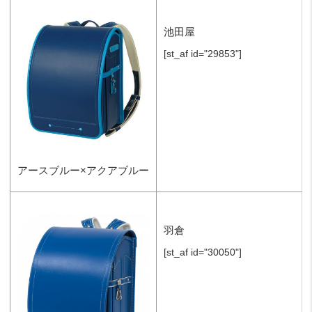
池田屋
[st_af id="29853"]
アースブルー×アクアブルー
羽倉
[st_af id="30050"]