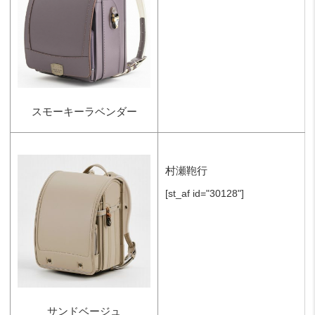
スモーキーラベンダー
村瀬鞄行
[st_af id="30128"]
サンドベージュ