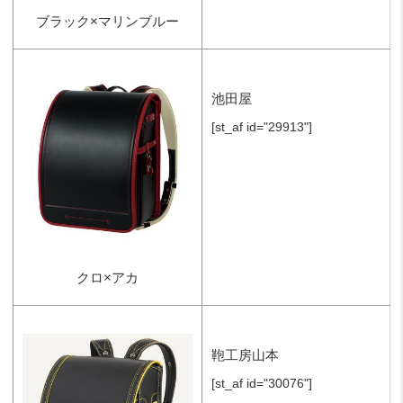
ブラック×マリンブルー
池田屋
[st_af id="29913"]
クロ×アカ
鞄工房山本
[st_af id="30076"]