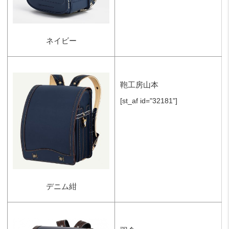
ネイビー
鞄工房山本
[st_af id="32181"]
デニム紺