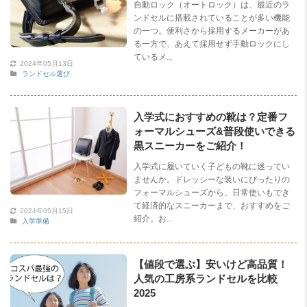
自動ロック（オートロック）は、最近のラ
ンドセルに搭載されていることが多い機能
の一つ。便利さから採用するメーカーがあ
る一方で、あえて採用せず手動ロックにし
ているメ...
2024年05月13日
ランドセル選び
入学式におすすめの靴は？定番フ
ォーマルシューズ&普段使いできる
黒スニーカーをご紹介！
入学式に履いていく子どもの靴に迷ってい
ませんか。ドレッシーな装いにぴったりの
フォーマルシューズから、日常使いもでき
て経済的なスニーカーまで、おすすめをご
2024年05月15日
紹介。お...
入学準備
【値段で選ぶ】安いけど高品質！
人気の工房系ランドセルを比較
2025