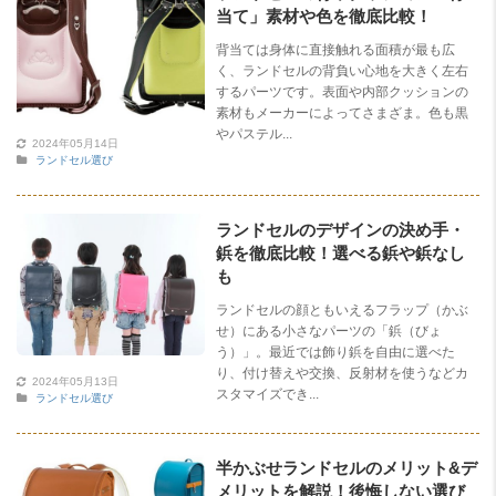
当て」素材や色を徹底比較！
背当ては身体に直接触れる面積が最も広
く、ランドセルの背負い心地を大きく左右
するパーツです。表面や内部クッションの
素材もメーカーによってさまざま。色も黒
やパステル...
2024年05月14日
ランドセル選び
ランドセルのデザインの決め手・
鋲を徹底比較！選べる鋲や鋲なし
も
ランドセルの顔ともいえるフラップ（かぶ
せ）にある小さなパーツの「鋲（びょ
う）」。最近では飾り鋲を自由に選べた
り、付け替えや交換、反射材を使うなどカ
2024年05月13日
スタマイズでき...
ランドセル選び
半かぶせランドセルのメリット&デ
メリットを解説！後悔しない選び