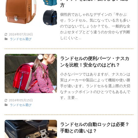
方
個性的でおしゃれなデザインの「半かぶ
せ」ランドセル。気になっている方も多い
のではないでしょうか？でも、一般的な全
かぶせタイプとどう違うのか分からず判断
2024年07月19日
しにくいと...
ランドセル選び
ランドセルの便利パーツ・ナスカ
ンを比較！安全なのはどれ？
小さなパーツではありますが、ナスカンは
実はメーカーや製品によって機能や使い勝
手が違います。ランドセルを選ぶ際の大切
なチェックポイントのひとつでもあるんで
す。主要...
2024年05月15日
ランドセル選び
ランドセルの自動ロックは必要？
手動との違いは？