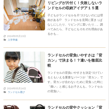
リビングが片付く！失敗しないラ
ンドセルの収納アイデア１５選
子どもがランドセルを片づけないのには理
由がある!? ランドセルを玄関に置きっぱ
なしにしたり、リビングに置いたり…。調
べてみたら、子どもにもそれぞれ理由があ
るかも...
2024年05月13日
入学準備
ランドセルの背負いやすさは「背
カン」で決まる！？違いを徹底比
較
ランドセルの背負いやすさを決定づけてい
るともいえる重要なパーツが「背カン」で
す。背カンが合わないために背負った時に
「痛い」と感じるお子さんも。ランドセル
2024年05月14日
の背負い...
ランドセル選び
ランドセルの背中クッション「背