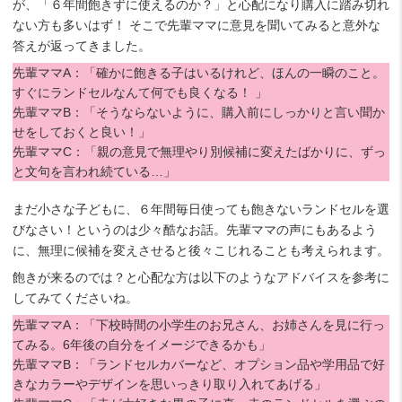
が、「６年間飽きずに使えるのか？」と心配になり購入に踏み切れ
ない方も多いはず！ そこで先輩ママに意見を聞いてみると意外な
答えが返ってきました。
先輩ママA：「確かに飽きる子はいるけれど、ほんの一瞬のこと。
すぐにランドセルなんて何でも良くなる！ 」
先輩ママB：「そうならないように、購入前にしっかりと言い聞か
せをしておくと良い！」
先輩ママC：「親の意見で無理やり別候補に変えたばかりに、ずっ
と文句を言われ続ている…」
まだ小さな子どもに、６年間毎日使っても飽きないランドセルを選
びなさい！というのは少々酷なお話。先輩ママの声にもあるよう
に、無理に候補を変えさせると後々こじれることも考えられます。
飽きが来るのでは？と心配な方は以下のようなアドバイスを参考に
してみてくださいね。
先輩ママA：「下校時間の小学生のお兄さん、お姉さんを見に行っ
てみる。6年後の自分をイメージできるかも」
先輩ママB：「ランドセルカバーなど、オプション品や学用品で好
きなカラーやデザインを思いっきり取り入れてあげる」