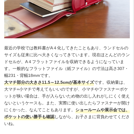
最近の学校では教科書がA４化してきたこともあり、ランドセルの
サイズも従来に比べ大きくなってきています。現在ほとんどのラン
ドセルが、A４フラットファイルを収納できるようになっていま
す。一般的なフラットファイル（紙ファイル）の寸法は高さ307・
幅231・背幅18mmです。
大マチ部分の大きさ11.5～12.5cmが基本サイズ
です。収納量は、
大マチ+小マチで考えてもいいのですが、小マチやファスナーポケ
ットが狭い場合は、手が入らないため物の出し入れがしにくく使え
ないというケースも。また、実際に使い出したらファスナーが開け
にくかった、なんてこともあります。
ショールームや展示会では、
ポケットの使い勝手も確認
しながら、お子さまに背負わせてくださ
いね。