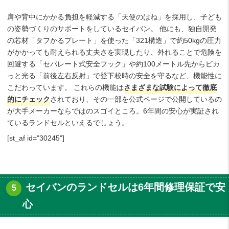
肩や背中にかかる負担を軽減する「天使のはね」を採用し、子ども
の姿勢づくりのサポートをしているセイバン。 他にも、独自開発
の芯材「タフかるプレート」を使った「321構造」で約50kgの圧力
がかかっても耐えられる丈夫さを実現したり、外れることで危険を
回避する「セパレート式安全フック」や約100メートル先からピカ
っと光る「前後左右反射」で登下校時の安全を守るなど、機能性に
こだわっています。 これらの機能は
さまざまな試験によって徹底
的にチェック
されており、その一部を公式ページで公開しているの
が大手メーカーならではのスゴイところ。6年間の安心が実証され
ているランドセルといえるでしょう。
[st_af id="30245"]
セイバンのランドセルは6年間修理保証で安
心