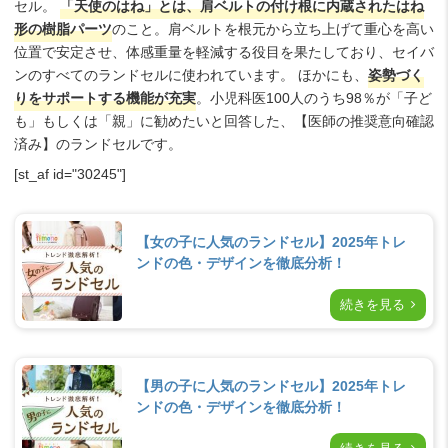
セル。
「天使のはね」とは、肩ベルトの付け根に内蔵されたはね
形の樹脂パーツ
のこと。肩ベルトを根元から立ち上げて重心を高い
位置で安定させ、体感重量を軽減する役目を果たしており、セイバ
ンのすべてのランドセルに使われています。 ほかにも、
姿勢づく
りをサポートする機能が充実
。小児科医100人のうち98％が「子ど
も」もしくは「親」に勧めたいと回答した、【医師の推奨意向確認
済み】のランドセルです。
[st_af id="30245"]
【女の子に人気のランドセル】2025年トレ
ンドの色・デザインを徹底分析！
続きを見る
【男の子に人気のランドセル】2025年トレ
ンドの色・デザインを徹底分析！