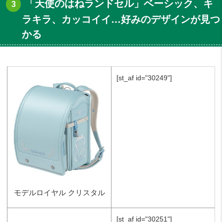
「天使のはねランドセル」ベーシック、キ
ラキラ、カッコイイ…好みのデザインが見つ
かる
[st_af id="30249"]
モデルロイヤル クリスタル
[st_af id="30251"]