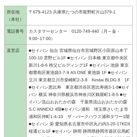
所在地
〒679-4123 兵庫県たつの市龍野町片山379-1
（本社）
電話番号
カスタマーセンター 0120-749-440（月～金・
9:00~17:00）
直営店
■セイバン 仙台 宮城県仙台市宮城野区小田原山本丁
100-10 雲野ビル1F ■セイバン 日本橋 東京都中央区
新川1-8-6 秩父ビルディング1F ■セイバン 池袋 東京
都豊島区東池袋3-7-9 AS ONE 東池袋 1F ■セイバン
立川 東京都立川市柴崎町2-3-8 Kindai BLDG.8 1F
■セイバン恵比寿 東京都渋谷区恵比寿南3-1-8■セイ
バン 横浜 神奈川県横浜市神奈川区鶴屋町1-8-5 ■セ
イバン流山おおたかの森 千葉県流山おおたかの森
S.C ANNEX2 4階■セイバン浦和 埼玉県さいたま市
浦和区仲町1-4-10 ザ・パークハウス浦和タワー1階
■セイバン 栄 愛知県名古屋市中区丸の内3-20-17KDX
桜通ビル1F ■セイバン 静岡 静岡県静岡市葵区伝馬町