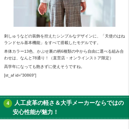
刺しゅうなどの装飾を控えたシンプルなデザインに、「天使のはね
ランドセル基本機能」をすべて搭載したモデルです。
本体カラー13色、かぶせ裏の柄6種類の中から自由に選べる組み合
わせは、なんと78通り！（直営店・オンラインストア限定）
高学年になっても飽きずに使えそうですね。
[st_af id="30869"]
人工皮革の軽さ＆大手メーカーならではの
安心性能が魅力！