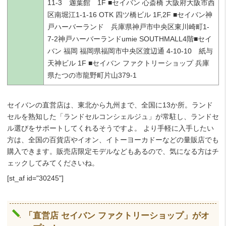
11-3 迦葉館 1F ■セイバン 心斎橋 大阪府大阪市西
区南堀江1-1-16 OTK 四ツ橋ビル 1F,2F ■セイバン神
戸ハーバーランド 兵庫県神戸市中央区東川崎町1-
7-2神戸ハーバーランドumie SOUTHMALL4階■セイ
バン 福岡 福岡県福岡市中央区渡辺通 4-10-10 紙与
天神ビル 1F ■セイバン ファクトリーショップ 兵庫
県たつの市龍野町片山379-1
セイバンの直営店は、東北から九州まで、全国に13か所。ランド
セルを熟知した「ランドセルコンシェルジュ」が常駐し、ランドセ
ル選びをサポートしてくれるそうですよ。 より手軽に入手したい
方は、全国の百貨店やイオン、イトーヨーカドーなどの量販店でも
購入できます。販売店限定モデルなどもあるので、気になる方はチ
ェックしてみてくださいね。
[st_af id="30245"]
「直営店 セイバン ファクトリーショップ」がオ