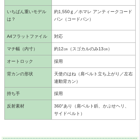
いちばん重いモデル
約1,550ｇ／ホマレ アンティークコード
は？
バン（コードバン）
A4フラットファイル
対応
マチ幅（内寸）
約12㎝（スゴカルのみ13㎝）
オートロック
採用
背カンの形状
天使のはね（肩ベルト立ち上がり／左右
連動背カン）
持ち手
採用
反射素材
360°あり（肩ベルト鋲、かぶせヘリ、
サイドベルト）