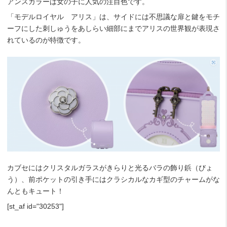
アンスカラーは女の子に人気の注目色です。
「モデルロイヤル アリス」は、サイドには不思議な扉と鍵をモチ
ーフにした刺しゅうをあしらい細部にまでアリスの世界観が表現さ
れているのが特徴です。
カブセにはクリスタルガラスがきらりと光るバラの飾り鋲（びょ
う）、前ポケットの引き手にはクラシカルなカギ型のチャームがな
んともキュート！
[st_af id="30253"]