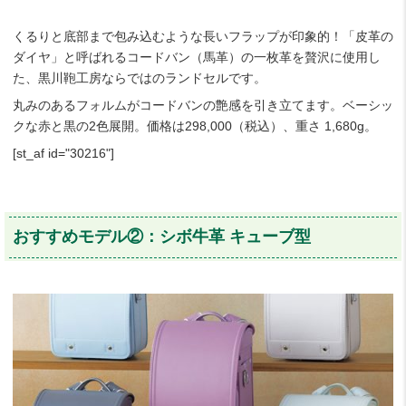
くるりと底部まで包み込むような長いフラップが印象的！「皮革の
ダイヤ」と呼ばれるコードバン（馬革）の一枚革を贅沢に使用し
た、黒川鞄工房ならではのランドセルです。
丸みのあるフォルムがコードバンの艶感を引き立てます。ベーシッ
クな赤と黒の2色展開。価格は298,000（税込）、重さ 1,680g。
[st_af id="30216"]
おすすめモデル②：シボ牛革 キューブ型