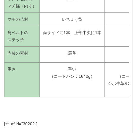
マチ幅（内寸）
マチの芯材
いちょう型
肩ベルトの
両サイドに1本、上部中央に1本
ステッチ
内装の素材
馬革
重さ
重い
（コードバン：1640g）
（コード
シボ牛革&スム
[st_af id="30202"]