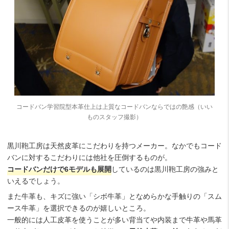
コードバン学習院型本革仕上は上質なコードバンならではの艶感（いい
ものスタッフ撮影）
黒川鞄工房は天然皮革にこだわりを持つメーカー。なかでもコード
バンに対するこだわりには他社を圧倒するものが。
コードバンだけで6モデルも展開
しているのは黒川鞄工房の強みと
いえるでしょう。
また牛革も、キズに強い「シボ牛革」となめらかな手触りの「スム
ース牛革」を選択できるのが嬉しいところ。
一般的には人工皮革を使うことが多い背当てや内装まで牛革や馬革