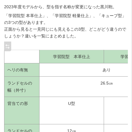
2023年度モデルから、型を指す名称が変更になった黒川鞄。
「学習院型 本革仕上」、「学習院型 軽量仕上」、「キューブ型」
の3つの型があります。
正面から見ると一見同じにも見えるこの3型、どこがどう違うので
しょうか？違いを一覧にまとめました。
学習院型 本革仕上
学習
ヘリの有無
あり
ランドセルの
26.5㎝
幅（外寸）
背当ての形
U型
ランドセルの
12㎝