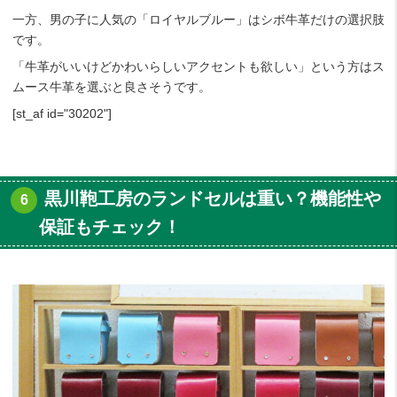
一方、男の子に人気の「ロイヤルブルー」はシボ牛革だけの選択肢
です。
「牛革がいいけどかわいらしいアクセントも欲しい」という方はス
ムース牛革を選ぶと良さそうです。
[st_af id="30202"]
黒川鞄工房のランドセルは重い？機能性や
保証もチェック！