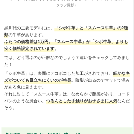
タッフ撮影）
黒川鞄の主要モデルには、
「シボ牛革」と「スムース牛革」の2種
類
の牛革があります。
ふたつの価格差は1万円。「スムース牛革」が「シボ牛革」よりも
安く価格設定されています
。
では、どう選ぶのが正解なのでしょう？違いをチェックしてみまし
た！
「シボ牛革」は、表面にデコボコした加工がされており、
細かなキ
ズがついても目立ちにくいのが特長
。陰影が出るのでマットで深み
がある色に見えます。
それに対して「スムース牛革」は、なめらかで艶感があり、コード
バンのような風合い。
つるんとした手触りがお子さまに人気
なんだ
そう。