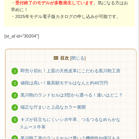
・
受付終了のモデルが多数発生しています
。気になる方はお
早めに！
・2025年モデル電子版カタログの申し込みが可能です。
[st_af id="30204"]
目次
[
閉じる
]
即売り切れ！上質の天然皮革にこだわる黒川鞄工房
値段は高い！最高額モデルはなんと約40万円
黒川鞄のランドセルは3型から選べる！違いはどこ？
端正な佇まいと上品なカラー展開
キズが目立ちにくいシボ牛革、つるつるなめらかな
スムース牛革
黒川鞄工房のランドセルは重い？機能性や保証もチ