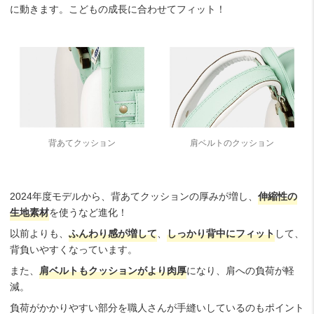
に動きます。こどもの成長に合わせてフィット！
背あてクッション
肩ベルトのクッション
2024年度モデルから、背あてクッションの厚みが増し、
伸縮性の
生地素材
を使うなど進化！
以前よりも、
ふんわり感が増して
、
しっかり背中にフィット
して、
背負いやすくなっています。
また、
肩ベルトもクッションがより肉厚
になり、肩への負荷が軽
減。
負荷がかかりやすい部分を職人さんが手縫いしているのもポイント