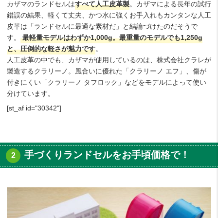
カザマのランドセルは
すべて
人工皮革製
。カザマによる長年の試行
錯誤の結果、軽くて丈夫、かつ水に強くお手入れもカンタンな人工
皮革は「ランドセルに最適な素材だ」と結論づけたのだそうで
す。
最軽量モデルはわずか1,000g。最重量のモデルでも1,250g
と、圧倒的な軽さが魅力です
。
人工皮革の中でも、カザマが使用しているのは、株式会社クラレが
製造するクラリーノ。風合いに優れた「クラリーノ エフ」、傷が
付きにくい「クラリーノ タフロック」などをモデルによって使い
分けています。
[st_af id="30342"]
手づくりランドセルをお手頃価格で！