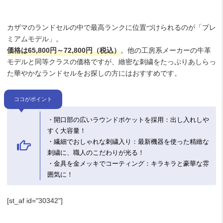
カザマのランドセルの中で最高ランクに位置づけられるのが「プレ
ミアムモデル」。
価格は65,800円～72,800円（税込）
。他の工房系メーカーの牛革
モデルと同等クラスの価格ですが、緻密な刺繍をたっぷりあしらっ
た華やかなランドセルをお探しの方にはおすすめです。
ココがポイント
・開口部の広いラウンドポケットを採用：出し入れしや
すく大容量！
・繊細でおしゃれな刺繍入り：最新機器を使った精緻な
刺繍に、職人のこだわりが光る！
・金具を金メッキでコーティング：キラキラと豪華な雰
囲気に！
[st_af id="30342"]