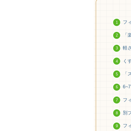
フ
「
軽
く
「
6
フ
別ブ
フ