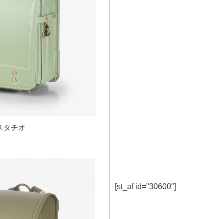
スタチオ
[st_af id="30600"]