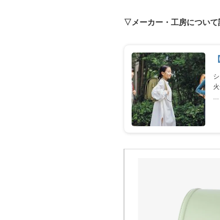
▽メーカー・工房について
シ
火
...