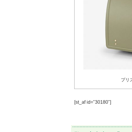
プリ
[st_af id="30180"]