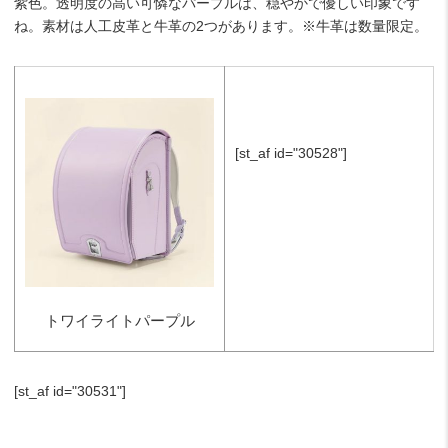
紫色。透明度の高い可憐なパープルは、穏やかで優しい印象です
ね。素材は人工皮革と牛革の2つがあります。※牛革は数量限定。
[st_af id="30528"]
トワイライトパープル
[st_af id="30531"]