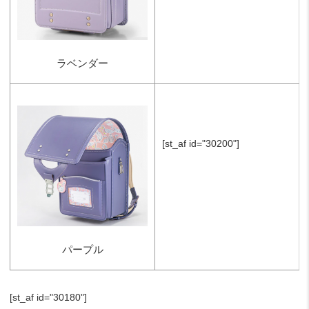
ラベンダー
[st_af id="30200"]
パープル
[st_af id="30180"]