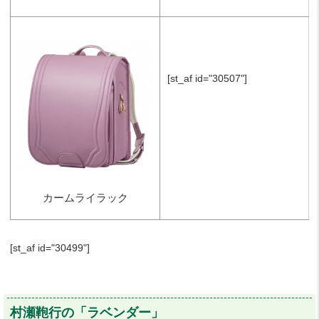
[st_af id="30507"]
カームライラック
[st_af id="30499"]
村瀬鞄行の「ラベンダー」