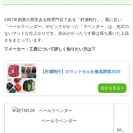
1957年創業の歴史ある鞄専門店である「村瀬鞄行」。紫に近い
「ペールラベンダー」やピンクがかった「ラベンダー」は、光沢の
ないマットな仕上がりです。赤みがかったうす紫は落ち着いた上品
さをまとっています。
▽メーカー・工房について詳しく知りたい方は▽
【村瀬鞄行】のランドセルを徹底調査2025
続きを見る
ペールラベンダー
[st_