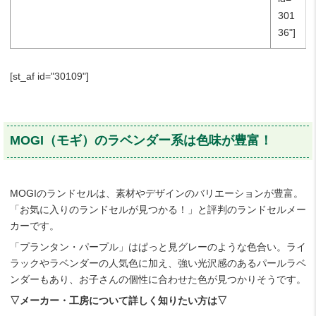
301
36"]
[st_af id="30109"]
MOGI（モギ）のラベンダー系は色味が豊富！
MOGIのランドセルは、素材やデザインのバリエーションが豊富。
「お気に入りのランドセルが見つかる！」と評判のランドセルメー
カーです。
「プランタン・パープル」はぱっと見グレーのような色合い。ライ
ラックやラベンダーの人気色に加え、強い光沢感のあるパールラベ
ンダーもあり、お子さんの個性に合わせた色が見つかりそうです。
▽メーカー・工房について詳しく知りたい方は▽