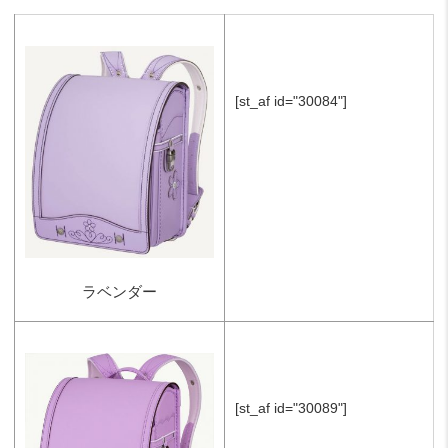
[st_af id="30084"]
ラベンダー
[st_af id="30089"]