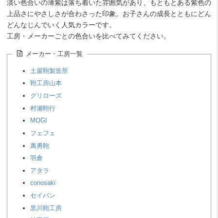
淡い色合いの薄紫は落ち着いた雰囲気があり、もともとある紫色の
上品さにやさしさが合わさった印象。お子さんの成長とともにどん
どんなじんでいく人気カラーです。
工房・メーカーごとの色合いを比べてみてください。
メーカー・工房一覧
土屋鞄製造所
鞄工房山本
グリローズ
村瀬鞄行
MOGI
フェフェ
萬勇鞄
羽倉
アタラ
conosaki
セイバン
黒川鞄工房