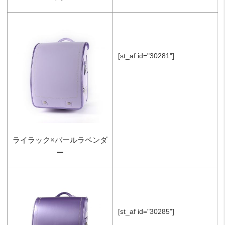
[st_af id="30281"]
ライラック×パールラベンダ
ー
[st_af id="30285"]