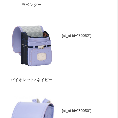
ラベンダー
[st_af id="30052"]
バイオレット×ネイビー
[st_af id="30050"]