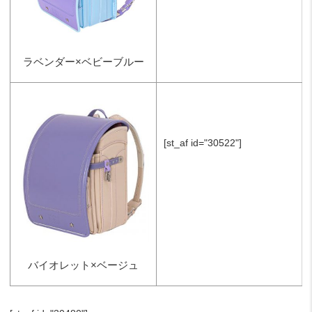
ラベンダー×ベビーブルー
[st_af id="30522"]
バイオレット×ベージュ