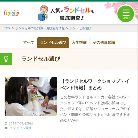
TOP
ランドセルの豆知識・お役立ち情報
ランドセル選び
すべて
ランドセル選び
入学準備
その他豆知識
ランドセル選び
【ランドセルワークショップ・イ
ベント情報】まとめ
この数年ランドセルメーカー各社でのワー
クショップ系のイベントは縮小傾向でし
た。最近では、店舗やショールームでのイ
ベント開催や公式サイトから応募できる企
画などが少...
2024年08月29日
ランドセル選び